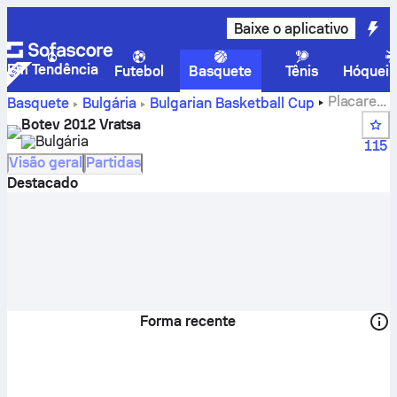
Baixe o aplicativo
Em Tendência
Futebol
Basquete
Tênis
Hóquei 
Placares,
Basquete
Bulgária
Bulgarian Basketball Cup
classificação, programação e jogadores do Botev 2012
Botev 2012 Vratsa
Vratsa
Bulgária
115
Visão geral
Partidas
Destacado
Forma recente