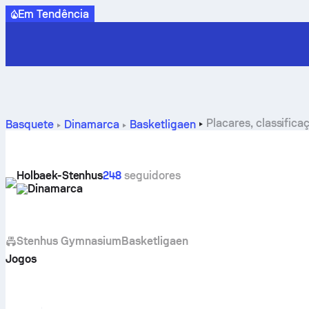
Em Tendência
Placares, classific
Basquete
Dinamarca
Basketligaen
Holbaek-Stenhus
248
seguidores
Dinamarca
Stenhus Gymnasium
Basketligaen
Jogos