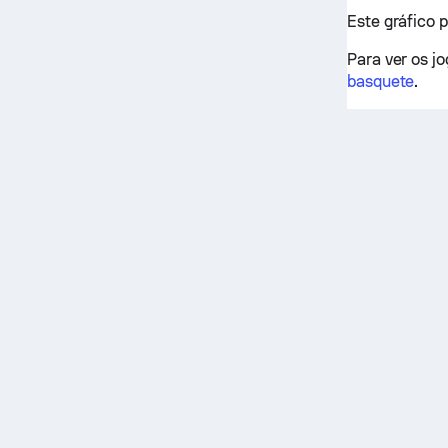
Este gráfico 
Para ver os j
basquete
.