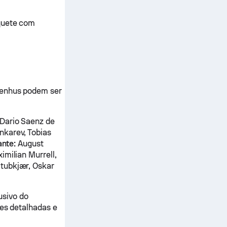
squete com
Stenhus podem ser
 Dario Saenz de
nkarev, Tobias
nte:
August
imilian Murrell,
tubkjær, Oskar
usivo do
ses detalhadas e