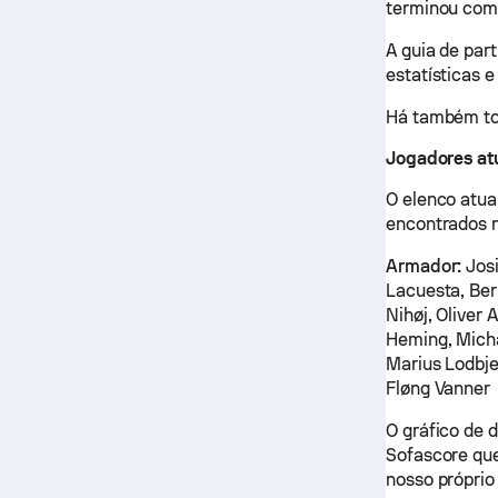
terminou com 
A guia de par
estatísticas e
Há também tod
Jogadores at
O elenco atua
encontrados n
Armador:
Josi
Lacuesta, Ber
Nihøj, Oliver 
Heming, Micha
Marius Lodbj
Fløng Vanner
O gráfico de 
Sofascore que
nosso próprio