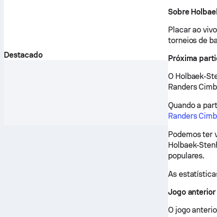
Sobre Holbae
Placar ao viv
torneios de b
Destacado
Próxima part
O Holbaek-Ste
Randers Cimbr
Quando a part
Randers Cimb
Podemos ter v
Holbaek-Sten
populares.
As estatística
Jogo anterio
O jogo anteri