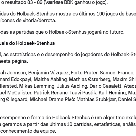
o resultado 83 - 89 (Værløse BBK ganhou o jogo).
tidas do Holbaek-Stenhus mostra os últimos 100 jogos de ba
 ícones de vitória/derrota.
as as partidas que o Holbaek-Stenhus jogará no futuro.
uais do Holbaek-Stenhus
l, as estatísticas e o desempenho do jogadores do Holbaek-
esta página.
ah Johnson, Benjamín Vázquez, Forte Prater, Samuel Franco,
nard Edokpayi, Malthe Aabling, Mathias Østerberg, Maxim Shi
Allersted, Mikas Lemming, Julius Aabling, Dario Casaletti
Ataca
el McCalister, Patrick Renane, Taavi Pastik, Karl Heming, Max
erg Øllegaard, Michael Drame
Pivô:
Mathias Stubkjær, Daniel S
desempenho e forma do Holbaek-Stenhus é um algoritmo excl
 geramos a partir das últimas 10 partidas, estatísticas, análi
 conhecimento da equipe.