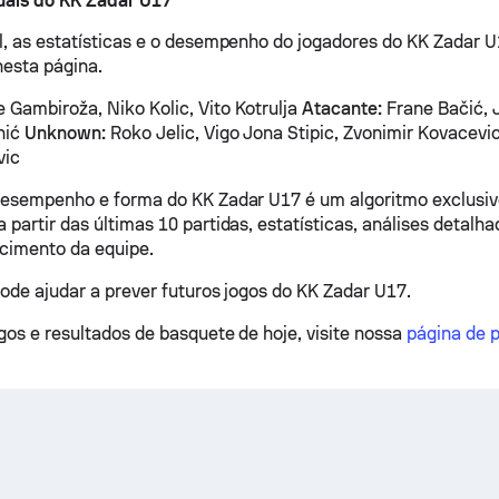
uais do KK Zadar U17
l, as estatísticas e o desempenho do jogadores do KK Zadar 
esta página.
 Gambiroža, Niko Kolic, Vito Kotrulja
Atacante:
Frane Bačić, 
nić
Unknown:
Roko Jelic, Vigo Jona Stipic, Zvonimir Kovacevic
vic
desempenho e forma do KK Zadar U17 é um algoritmo exclusiv
 partir das últimas 10 partidas, estatísticas, análises detalh
cimento da equipe.
pode ajudar a prever futuros jogos do KK Zadar U17.
ogos e resultados de basquete de hoje, visite nossa
página de p