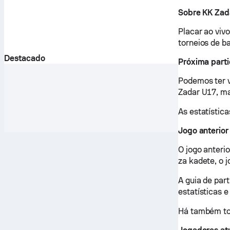
Sobre KK Zad
Placar ao viv
torneios de b
Destacado
Próxima part
Podemos ter v
Zadar U17, ma
As estatística
Jogo anterio
O jogo anteri
za kadete, o 
A guia de par
estatísticas e
Há também tod