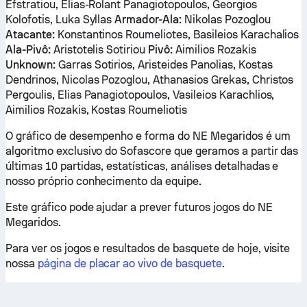
Efstratiou, Elias-Rolant Panagiotopoulos, Georgios
Kolofotis, Luka Syllas
Armador-Ala:
Nikolas Pozoglou
Atacante:
Konstantinos Roumeliotes, Basileios Karachalios
Ala-Pivô:
Aristotelis Sotiriou
Pivô:
Aimilios Rozakis
Unknown:
Garras Sotirios, Aristeides Panolias, Kostas
Dendrinos, Nicolas Pozoglou, Athanasios Grekas, Christos
Pergoulis, Elias Panagiotopoulos, Vasileios Karachlios,
Aimilios Rozakis, Kostas Roumeliotis
O gráfico de desempenho e forma do NE Megaridos é um
algoritmo exclusivo do Sofascore que geramos a partir das
últimas 10 partidas, estatísticas, análises detalhadas e
nosso próprio conhecimento da equipe.
Este gráfico pode ajudar a prever futuros jogos do NE
Megaridos.
Para ver os jogos e resultados de basquete de hoje, visite
nossa
página de placar ao vivo de basquete
.