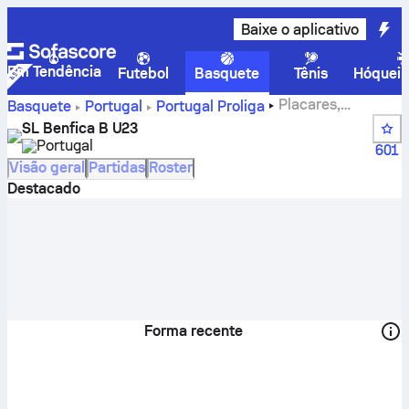
Baixe o aplicativo
Em Tendência
Futebol
Basquete
Tênis
Hóquei 
Placares,
Basquete
Portugal
Portugal Proliga
classificação, programação e jogadores do SL Benfica B
SL Benfica B U23
U23
Portugal
601
Visão geral
Partidas
Roster
Destacado
Forma recente