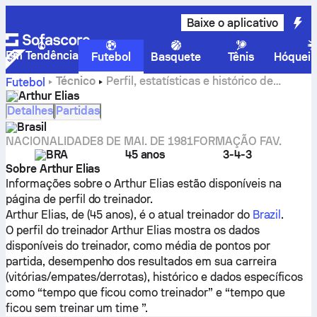
Baixe o aplicativo
Em Tendência
Futebol
Basquete
Tênis
Hóquei 
Técnico
Perfil, estatísticas e histórico de
Futebol
carreira do Arthur Elias
Arthur Elias
Detalhes
Partidas
Brasil
NACIONALIDADE
8 DE MAI. DE 1981
FORMAÇÃO FAV.
BRA
45 anos
3-4-3
Sobre Arthur Elias
Informações sobre o Arthur Elias estão disponíveis na
página de perfil do treinador.
Arthur Elias, de (45 anos), é o atual treinador do
Brazil
.
O perfil do treinador Arthur Elias mostra os dados
disponíveis do treinador, como média de pontos por
partida, desempenho dos resultados em sua carreira
(vitórias/empates/derrotas), histórico e dados específicos
como “tempo que ficou como treinador” e “tempo que
ficou sem treinar um time ”.