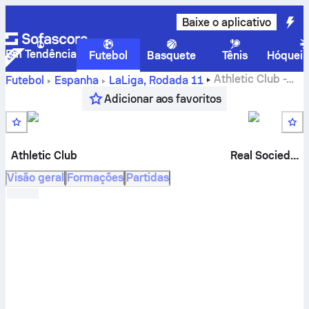
Baixe o aplicativo
Em Tendência
Futebol
Basquete
Tênis
Hóquei 
Athletic Club
-
Futebol
Espanha
LaLiga
,
Rodada 11
Real Sociedad
placar ao vivo, resultados H2H,
Adicionar aos favoritos
classificações e previsões
Athletic Club
Real Sociedad
Visão geral
Formações
Partidas