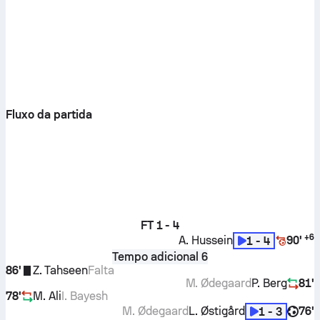
Fluxo da partida
FT
1 - 4
+
6
A. Hussein
90'
1 - 4
Tempo adicional 6
86'
Z. Tahseen
Falta
M. Ødegaard
P. Berg
81'
78'
M. Ali
I. Bayesh
M. Ødegaard
L. Østigård
76'
1 - 3