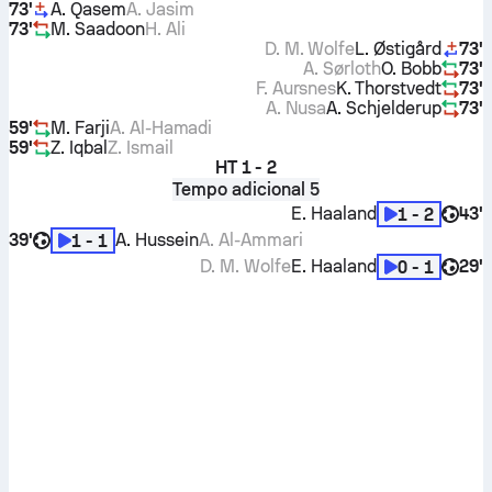
73'
A. Qasem
A. Jasim
73'
M. Saadoon
H. Ali
D. M. Wolfe
L. Østigård
73'
A. Sørloth
O. Bobb
73'
F. Aursnes
K. Thorstvedt
73'
A. Nusa
A. Schjelderup
73'
59'
M. Farji
A. Al-Hamadi
59'
Z. Iqbal
Z. Ismail
HT
1 - 2
Tempo adicional 5
E. Haaland
43'
1 - 2
39'
A. Hussein
A. Al-Ammari
1 - 1
D. M. Wolfe
E. Haaland
29'
0 - 1