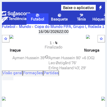
Baixe o aplicativo
Em Tendência
Futebol
Basquete
Tênis
Hóquei 
Futebol
Mundo
Copa do Mundo FIFA, Grupo I
,
Rodada 1
Iraque
-
Noruega
placar ao vivo, resultados H2H,
16/06/2026
22:00
classificações e previsões
1
-
4
Finalizado
Iraque
Noruega
Aymen Hussein
39'
Aymen Hussein
90' +6 (OG)
Leo Østigård
76'
Erling Haaland
43', 29'
Visão geral
Formações
Partidas