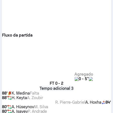
Fluxo da partida
Agregado
0
-
5
FT
0 - 2
Tempo adicional 3
88'
K. Medina
Falta
88'
H. Keyta
A. Zoubir
R. Pierre-Gabriel
A. Hoxha
84'
80'
A. Hüseynov
M. Silva
80'
A. Isayev
P. Andrade