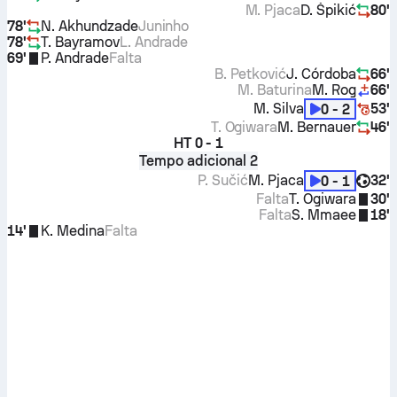
M. Pjaca
D. Špikić
80'
78'
N. Akhundzade
Juninho
78'
T. Bayramov
L. Andrade
69'
P. Andrade
Falta
B. Petković
J. Córdoba
66'
M. Baturina
M. Rog
66'
M. Silva
53'
0 - 2
T. Ogiwara
M. Bernauer
46'
HT
0 - 1
Tempo adicional 2
P. Sučić
M. Pjaca
32'
0 - 1
Falta
T. Ogiwara
30'
Falta
S. Mmaee
18'
14'
K. Medina
Falta