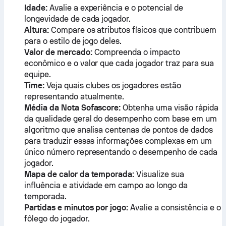
Idade:
Avalie a experiência e o potencial de
longevidade de cada jogador.
Altura:
Compare os atributos físicos que contribuem
para o estilo de jogo deles.
Valor de mercado:
Compreenda o impacto
econômico e o valor que cada jogador traz para sua
equipe.
Time:
Veja quais clubes os jogadores estão
representando atualmente.
Média da Nota Sofascore:
Obtenha uma visão rápida
da qualidade geral do desempenho com base em um
algoritmo que analisa centenas de pontos de dados
para traduzir essas informações complexas em um
único número representando o desempenho de cada
jogador.
Mapa de calor da temporada:
Visualize sua
influência e atividade em campo ao longo da
temporada.
Partidas e minutos por jogo:
Avalie a consistência e o
fôlego do jogador.