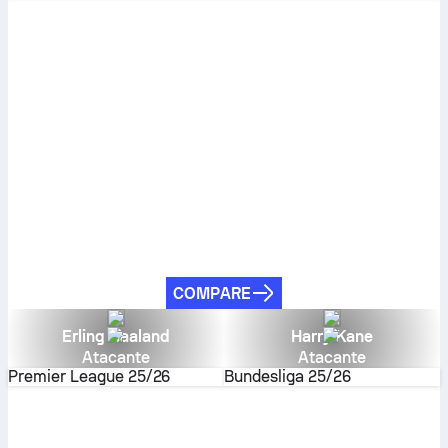
COMPARE
Erling Haaland
Harry Kane
Atacante
Atacante
Premier League
25/26
Bundesliga
25/26