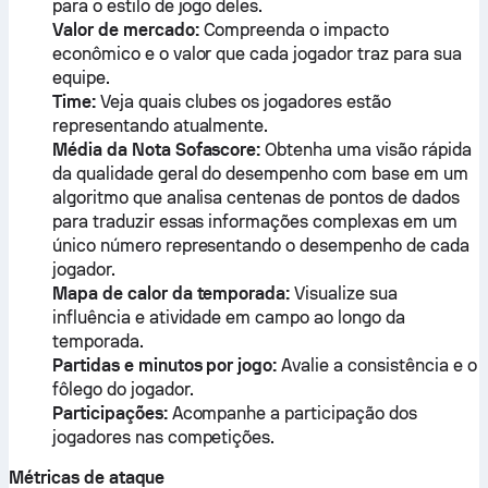
para o estilo de jogo deles.
Valor de mercado:
Compreenda o impacto
econômico e o valor que cada jogador traz para sua
equipe.
Time:
Veja quais clubes os jogadores estão
representando atualmente.
Média da Nota Sofascore:
Obtenha uma visão rápida
da qualidade geral do desempenho com base em um
algoritmo que analisa centenas de pontos de dados
para traduzir essas informações complexas em um
único número representando o desempenho de cada
jogador.
Mapa de calor da temporada:
Visualize sua
influência e atividade em campo ao longo da
temporada.
Partidas e minutos por jogo:
Avalie a consistência e o
fôlego do jogador.
Participações:
Acompanhe a participação dos
jogadores nas competições.
Métricas de ataque