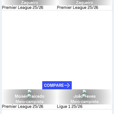
Zagueiro
Zagueiro
Premier League
25/26
Premier League
25/26
COMPARE
Moisés Caicedo
João Neves
Meio-campista
Meio-campista
Premier League
25/26
Ligue 1
25/26