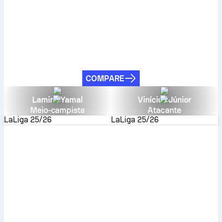
COMPARE
Lamine Yamal
Vinícius Júnior
Meio-campista
Atacante
LaLiga
25/26
LaLiga
25/26