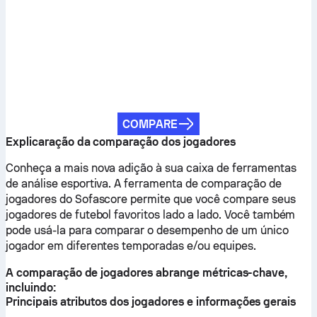
COMPARE
Explicaração da comparação dos jogadores
Conheça a mais nova adição à sua caixa de ferramentas
de análise esportiva. A ferramenta de comparação de
jogadores do Sofascore permite que você compare seus
jogadores de futebol favoritos lado a lado. Você também
pode usá-la para comparar o desempenho de um único
jogador em diferentes temporadas e/ou equipes.
A comparação de jogadores abrange métricas-chave,
incluindo:
Principais atributos dos jogadores e informações gerais