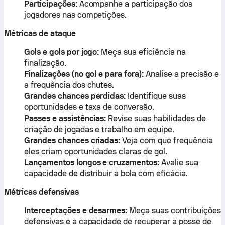
Participações:
Acompanhe a participação dos
jogadores nas competições.
Métricas de ataque
Gols e gols por jogo:
Meça sua eficiência na
finalização.
Finalizações (no gol e para fora):
Analise a precisão e
a frequência dos chutes.
Grandes chances perdidas:
Identifique suas
oportunidades e taxa de conversão.
Passes e assistências:
Revise suas habilidades de
criação de jogadas e trabalho em equipe.
Grandes chances criadas:
Veja com que frequência
eles criam oportunidades claras de gol.
Lançamentos longos e cruzamentos:
Avalie sua
capacidade de distribuir a bola com eficácia.
Métricas defensivas
Interceptações e desarmes:
Meça suas contribuições
defensivas e a capacidade de recuperar a posse de