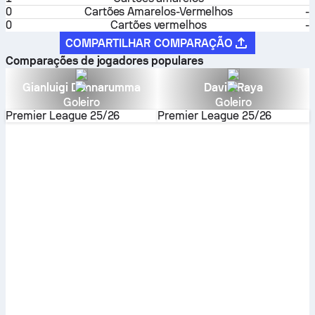
0
Cartões Amarelos-Vermelhos
-
0
Cartões vermelhos
-
COMPARTILHAR COMPARAÇÃO
Comparações de jogadores populares
Gianluigi Donnarumma
David Raya
Goleiro
Goleiro
Premier League
25/26
Premier League
25/26