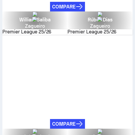
COMPARE
William Saliba
Rúben Dias
Zagueiro
Zagueiro
Premier League
25/26
Premier League
25/26
COMPARE