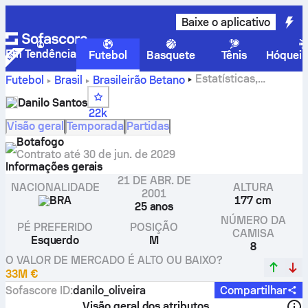
Baixe o aplicativo
Em Tendência
Futebol
Basquete
Tênis
Hóquei 
Estatísticas,
Futebol
Brasil
Brasileirão Betano
avaliações e gols do Danilo Santos
Danilo Santos
22k
Visão geral
Temporada
Partidas
Botafogo
Contrato até
30 de jun. de 2029
Informações gerais
21 DE ABR. DE
NACIONALIDADE
ALTURA
2001
BRA
177 cm
25 anos
NÚMERO DA
PÉ PREFERIDO
POSIÇÃO
CAMISA
Esquerdo
M
8
O VALOR DE MERCADO É ALTO OU BAIXO?
33M €
Sofascore ID
:
danilo_oliveira
Compartilhar
Visão geral dos atributos