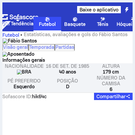
Baixe o aplicativo
Em Tendência
Futebol
Basquete
Tênis
Hóquei 
Estatísticas, avaliações e gols do Fábio Santos
Futebol
Fábio Santos
Visão geral
Temporada
Partidas
Aposentado
Informações gerais
NACIONALIDADE
16 DE SET. DE 1985
ALTURA
BRA
40 anos
179 cm
NÚMERO DA
PÉ PREFERIDO
POSIÇÃO
CAMISA
Esquerdo
D
6
Sofascore ID
:
hik64c
Compartilhar