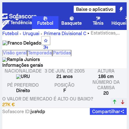
Baixe o aplicativo
Em Tendência
Futebol
Basquete
Tênis
Hóquei 
Estatísticas,
Futebol
Uruguai
Primera Divisional C
avaliações e gols do Franco Delgado
Franco Delgado
34
Visão geral
Temporada
Partidas
Rampla Juniors
Informações gerais
NACIONALIDADE
3 DE JUN. DE 2005
ALTURA
URU
21 anos
186 cm
NÚMERO DA
PÉ PREFERIDO
POSIÇÃO
CAMISA
Direito
F
20
O VALOR DE MERCADO É ALTO OU BAIXO?
27K €
Sofascore ID
:
jva4dp
Compartilhar