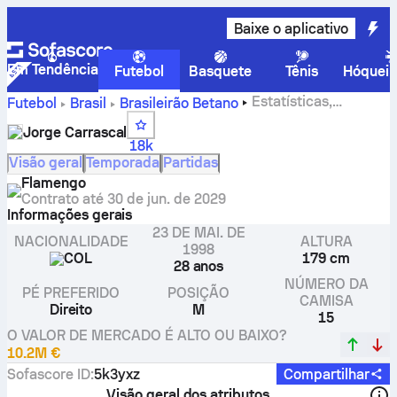
Baixe o aplicativo
Em Tendência
Futebol
Basquete
Tênis
Hóquei 
Estatísticas,
Futebol
Brasil
Brasileirão Betano
avaliações e gols do Jorge Carrascal
Jorge Carrascal
18k
Visão geral
Temporada
Partidas
Flamengo
Contrato até
30 de jun. de 2029
Informações gerais
23 DE MAI. DE
NACIONALIDADE
ALTURA
1998
COL
179 cm
28 anos
NÚMERO DA
PÉ PREFERIDO
POSIÇÃO
CAMISA
Direito
M
15
O VALOR DE MERCADO É ALTO OU BAIXO?
10.2M €
Sofascore ID
:
5k3yxz
Compartilhar
Visão geral dos atributos