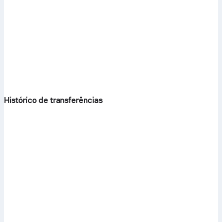
Histórico de transferências