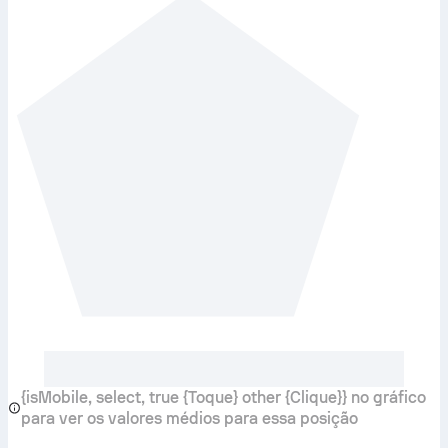
{isMobile, select, true {Toque} other {Clique}} no gráfico
para ver os valores médios para essa posição