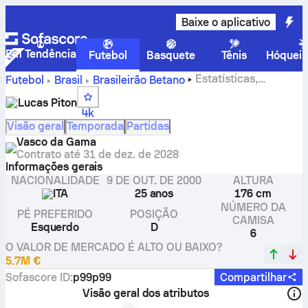
Baixe o aplicativo
Em Tendência
Futebol
Basquete
Tênis
Hóquei 
Estatísticas,
Futebol
Brasil
Brasileirão Betano
avaliações e gols do Lucas Piton
Lucas Piton
4k
Visão geral
Temporada
Partidas
Vasco da Gama
Contrato até
31 de dez. de 2028
Informações gerais
NACIONALIDADE
9 DE OUT. DE 2000
ALTURA
ITA
25 anos
176 cm
NÚMERO DA
PÉ PREFERIDO
POSIÇÃO
CAMISA
Esquerdo
D
6
O VALOR DE MERCADO É ALTO OU BAIXO?
5.7M €
Sofascore ID
:
p99p99
Compartilhar
Visão geral dos atributos