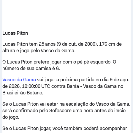
Lucas Piton
Lucas Piton tem 25 anos (9 de out. de 2000), 176 cm de
altura e joga pelo Vasco da Gama.
O Lucas Piton prefere jogar com o pé pé esquerdo. O
número de sua camisa é 6.
Vasco da Gama
vai jogar a próxima partida no dia 9 de ago.
de 2026, 19:00:00 UTC contra Bahia - Vasco da Gama no
Brasileirão Betano.
Se o Lucas Piton vai estar na escalação do Vasco da Gama,
será confirmado pelo Sofascore uma hora antes do início
do jogo.
Se o Lucas Piton jogar, você também poderá acompanhar