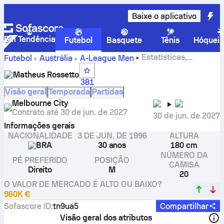
Baixe o aplicativo
Em Tendência
Futebol
Basquete
Tênis
Hóquei 
Estatísticas,
Futebol
Austrália
A-League Men
avaliações e gols do Matheus Rossetto
Matheus Rossetto
381
Visão geral
Temporada
Partidas
Melbourne City
Contrato até
30 de jun. de 2027
30 de jun. de 2027
Informações gerais
NACIONALIDADE
3 DE JUN. DE 1996
ALTURA
BRA
30 anos
180 cm
NÚMERO DA
PÉ PREFERIDO
POSIÇÃO
CAMISA
Direito
M
20
O VALOR DE MERCADO É ALTO OU BAIXO?
960K €
Sofascore ID
:
tn9ua5
Compartilhar
Visão geral dos atributos