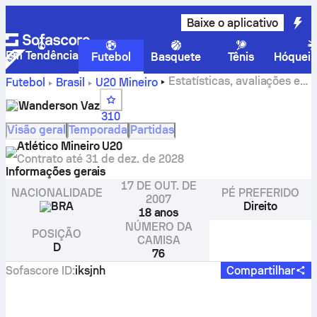
Baixe o aplicativo
Em Tendência
Futebol
Basquete
Tênis
Hóquei 
Estatísticas, avaliações e
Futebol
Brasil
U20 Mineiro
gols do Wanderson Vaz
Wanderson Vaz
310
Visão geral
Temporada
Partidas
Atlético Mineiro U20
Contrato até
31 de dez. de 2028
Informações gerais
17 DE OUT. DE
NACIONALIDADE
PÉ PREFERIDO
2007
BRA
Direito
18 anos
NÚMERO DA
POSIÇÃO
CAMISA
D
76
Sofascore ID
:
iksjnh
Compartilhar