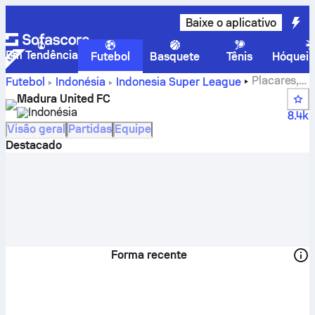
Baixe o aplicativo
Em Tendência
Futebol
Basquete
Tênis
Hóquei 
Placares,
Futebol
Indonésia
Indonesia Super League
jogos, classificação e estatísticas de jogadores do
Madura United FC
Madura United FC
Indonésia
8.4k
Visão geral
Partidas
Equipe
Destacado
Forma recente