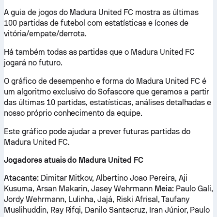
A guia de jogos do Madura United FC mostra as últimas
100 partidas de futebol com estatísticas e ícones de
vitória/empate/derrota.
Há também todas as partidas que o Madura United FC
jogará no futuro.
O gráfico de desempenho e forma do Madura United FC é
um algoritmo exclusivo do Sofascore que geramos a partir
das últimas 10 partidas, estatísticas, análises detalhadas e
nosso próprio conhecimento da equipe.
Este gráfico pode ajudar a prever futuras partidas do
Madura United FC.
Jogadores atuais do Madura United FC
Atacante:
Dimitar Mitkov, Albertino Joao Pereira, Aji
Kusuma, Arsan Makarin, Jasey Wehrmann
Meia:
Paulo Gali,
Jordy Wehrmann, Lulinha, Jajá, Riski Afrisal, Taufany
Muslihuddin, Ray Rifqi, Danilo Santacruz, Iran Júnior, Paulo