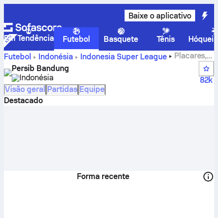
Baixe o aplicativo
Em Tendência
Futebol
Basquete
Tênis
Hóquei 
Placares,
Futebol
Indonésia
Indonesia Super League
jogos, classificação e estatísticas de jogadores do Persib
Persib Bandung
Bandung
Indonésia
82k
Visão geral
Partidas
Equipe
Destacado
Forma recente