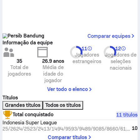
Persib Bandung
Comparar equipes
Informação da equipe
11
12
Jogadores
Jogadores de
35
26.9
anos
estrangeiros
seleções
Total de
Média de
nacionais
jogadores
idade do
jogador
Ver todo o elenco
Títulos
Grandes títulos
Todos os títulos
Total conquistado
11 títulos
Indonesia Super League
10
25/26
24/25
23/24
13/14
94/95
93/94
89/90
85/86
60/61
1936/
Comparar títulos