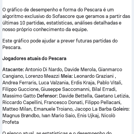
O gráfico de desempenho e forma do Pescara é um
algoritmo exclusivo do Sofascore que geramos a partir das
últimas 10 partidas, estatísticas, análises detalhadas e
nosso próprio conhecimento da equipe.
Este gráfico pode ajudar a prever futuras partidas do
Pescara.
Jogadores atuais do Pescara
Atacante:
Antonio Di Nardo, Davide Merola, Gianmarco
Cangiano, Lorenzo Meazzi
Meia:
Leonardo Graziani ,
Andrea Ferraris, Luca Valzania, Erdis Kraja, Pablo Vitali,
Filippo Guccione, Giuseppe Saccomanni, Bilal Erradi,
Massimo Gatto
Defensor:
Davide Bettella, Gaetano Letizia,
Riccardo Capellini, Francesco Donati, Filippo Pellacani,
Matteo Milan, Emanuele Troiano, Jacopo La Barba
Goleiro:
Magnus Brøndbo, Ivan Mario Saio, Enis Ujkaj, Nicolò
Profeta
O elenco atual, as estatísticas e o desempenho do