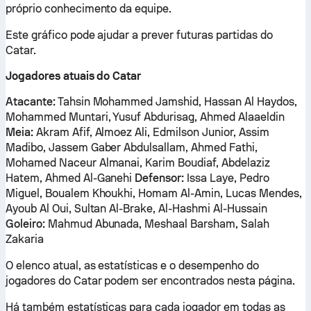
próprio conhecimento da equipe.
Este gráfico pode ajudar a prever futuras partidas do
Catar.
Jogadores atuais do Catar
Atacante:
Tahsin Mohammed Jamshid, Hassan Al Haydos,
Mohammed Muntari, Yusuf Abdurisag, Ahmed Alaaeldin
Meia:
Akram Afif, Almoez Ali, Edmilson Junior, Assim
Madibo, Jassem Gaber Abdulsallam, Ahmed Fathi,
Mohamed Naceur Almanai, Karim Boudiaf, Abdelaziz
Hatem, Ahmed Al-Ganehi
Defensor:
Issa Laye, Pedro
Miguel, Boualem Khoukhi, Homam Al-Amin, Lucas Mendes,
Ayoub Al Oui, Sultan Al-Brake, Al-Hashmi Al-Hussain
Goleiro:
Mahmud Abunada, Meshaal Barsham, Salah
Zakaria
O elenco atual, as estatísticas e o desempenho do
jogadores do Catar podem ser encontrados nesta página.
Há também estatísticas para cada jogador em todas as