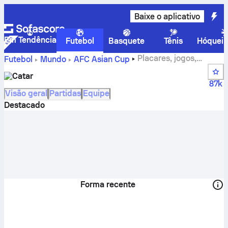
Baixe o aplicativo
Em Tendência
Futebol
Basquete
Tênis
Hóquei 
Placares, jogos,
Futebol
Mundo
AFC Asian Cup
classificação e estatísticas de jogadores do Catar
Catar
87k
Visão geral
Partidas
Equipe
Destacado
Forma recente