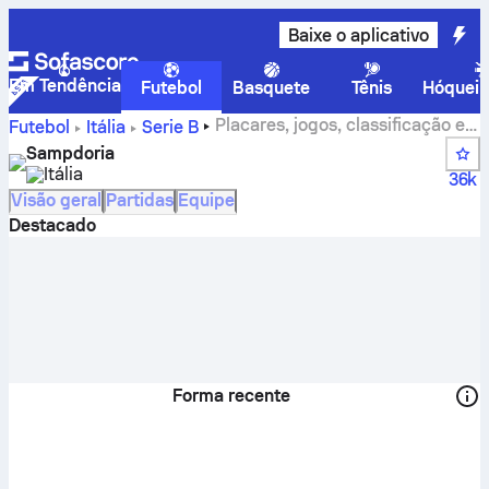
Baixe o aplicativo
Em Tendência
Futebol
Basquete
Tênis
Hóquei 
Placares, jogos, classificação e
Futebol
Itália
Serie B
estatísticas de jogadores do Sampdoria
Sampdoria
Itália
36k
Visão geral
Partidas
Equipe
Destacado
Forma recente