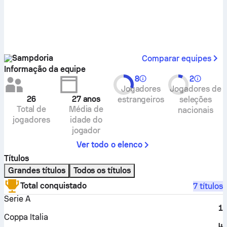
Sampdoria
Comparar equipes
Informação da equipe
8
2
Jogadores
Jogadores de
26
27
anos
estrangeiros
seleções
Total de
Média de
nacionais
jogadores
idade do
jogador
Ver todo o elenco
Títulos
Grandes títulos
Todos os títulos
Total conquistado
7 títulos
Serie A
1
Coppa Italia
4