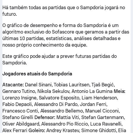
Há também todas as partidas que o Sampdoria jogará no
futuro.
O gráfico de desempenho e forma do Sampdoria é um
algoritmo exclusivo do Sofascore que geramos a partir das
últimas 10 partidas, estatísticas, análises detalhadas e
nosso próprio conhecimento da equipe.
Este gráfico pode ajudar a prever futuras partidas do
Sampdoria.
Jogadores atuais do Sampdoria
Atacante:
Danel Sinani, Tobias Lauritsen, Tjaš Begić,
Gennaro Tutino, Nikola Sekulov, Antonio La Gumina
Meia:
Lorenzo Insigne, Salvatore Esposito, Liam Henderson,
Fabio Depaoli, Alessandro Di Pardo, Jordan Ferri,
Francesco Conti, Alessandro Bellemo, Manuel Cicconi,
Stefano Girelli
Defensor:
Mattia Viti, Stefan Gartenmann,
Oliver Abildgaard, Alessandro Pio Riccio, Luca Ravanelli,
Alex Ferrari
Goleiro:
Andrey Krastev, Simone Ghidotti, Elia