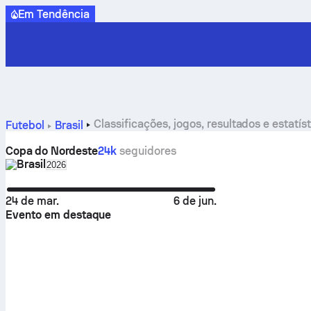
Em Tendência
Classificações, jogos, resultados e estatí
Futebol
Brasil
Copa do Nordeste
24k
seguidores
Brasil
Select season in unique tournament header
2026
24 de mar.
6 de jun.
Evento em destaque