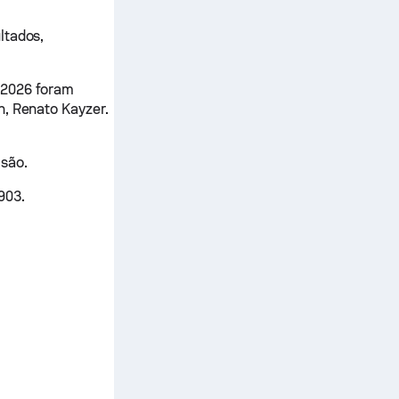
ltados,
 2026 foram
n, Renato Kayzer.
isão.
903.