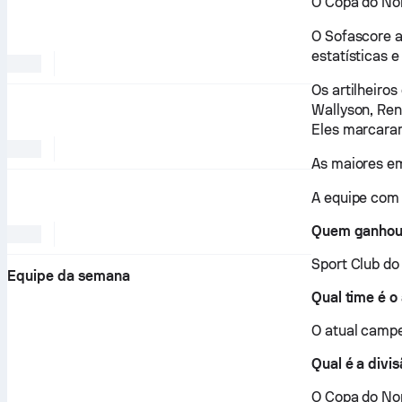
O Copa do Nor
O Sofascore a
estatísticas e
Os artilheiro
Wallyson, Ren
Eles marcaram
As maiores em
A equipe com 
Quem ganhou 
Sport Club do
Equipe da semana
Qual time é 
O atual campe
Qual é a divi
O Copa do Nor