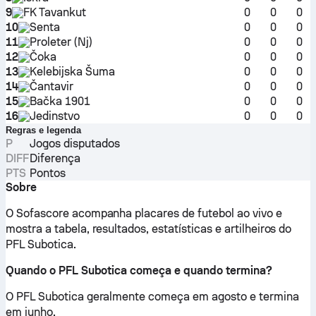
9
FK Tavankut
0
0
0
10
Senta
0
0
0
11
Proleter (Nj)
0
0
0
12
Čoka
0
0
0
13
Kelebijska Šuma
0
0
0
14
Čantavir
0
0
0
15
Bačka 1901
0
0
0
16
Jedinstvo
0
0
0
Regras e legenda
P
Jogos disputados
DIFF
Diferença
PTS
Pontos
Sobre
O Sofascore acompanha placares de futebol ao vivo e
mostra a tabela, resultados, estatísticas e artilheiros do
PFL Subotica.
Quando o PFL Subotica começa e quando termina?
O PFL Subotica geralmente começa em agosto e termina
em junho.