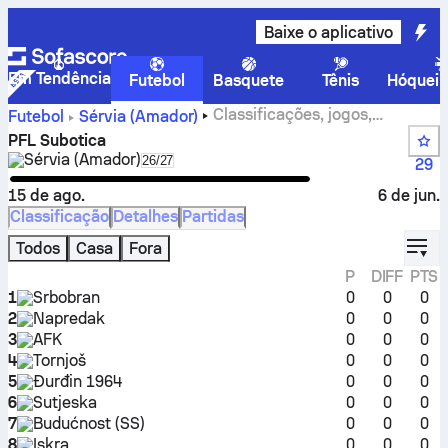
Baixe o aplicativo
Em Tendência
Futebol
Basquete
Tênis
Hóquei 
Classificações, jogos,
Futebol
Sérvia
(Amador)
resultados e estatísticas do PFL Subotica
PFL Subotica
Sérvia
(Amador)
Select season in unique tournament head
26/27
29
15 de ago.
6 de jun.
Classificação
Detalhes
Partidas
displ
Todos
Casa
Fora
P
DIFF
PTS
1
Srbobran
0
0
0
2
Napredak
0
0
0
3
AFK
0
0
0
4
Tornjoš
0
0
0
5
Đurđin 1964
0
0
0
6
Sutjeska
0
0
0
7
Budućnost (SS)
0
0
0
8
Iskra
0
0
0