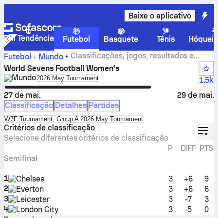
Baixe o aplicativo
Em Tendência
Futebol
Basquete
Tênis
Hóquei 
Classificações, jogos, resultados e
Futebol
Mundo
estatísticas do World Sevens Football Women's
World Sevens Football Women's
Mundo
Select season in unique tournament header
2026 May Tournament
1.5k
27 de mai.
29 de mai.
Classificação
Detalhes
Partidas
Select standings table in tournament standings
W7F Tournament, Group A 2026 May Tournament
displ
Critérios de classificação
Selecione diferentes critérios de classificação
P
DIFF
PTS
Semifinal
1
Chelsea
3
+6
9
2
Everton
3
+6
6
3
Leicester
3
-7
3
4
London City
3
-5
0