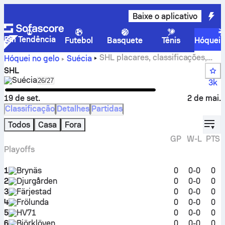
Baixe o aplicativo
Em Tendência
Futebol
Basquete
Tênis
Hóquei 
SHL placares, classificações,
Hóquei no gelo
Suécia
playoffs, equipes, programação e estatísticas
SHL
Suécia
Select season in unique tournament header
26/27
3k
19 de set.
2 de mai.
Classificação
Detalhes
Partidas
displ
Todos
Casa
Fora
GP
W-L
PTS
Playoffs
1
Brynäs
0
0-0
0
2
Djurgården
0
0-0
0
3
Färjestad
0
0-0
0
4
Frölunda
0
0-0
0
5
HV71
0
0-0
0
6
Björklöven
0
0-0
0