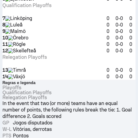
Qualification Playoffs
7
Linköping
0
0-0
0
8
Luleå
0
0-0
0
9
Malmö
0
0-0
0
10
Örebro
0
0-0
0
11
Rögle
0
0-0
0
12
Skellefteå
0
0-0
0
Relegation Playoffs
13
Timrå
0
0-0
0
14
Växjö
0
0-0
0
Regras e legenda
Playoffs
Qualification Playoffs
Relegation Playoffs
In the event that two (or more) teams have an equal
number of points, the following rules break the tie: 1. Goal
difference 2. Goals scored
GP
Jogos disputados
W-L
Vitórias, derrotas
PTS
Pontos