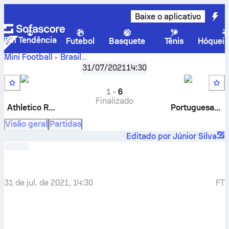
Baixe o aplicativo
Em Tendência
Futebol
Basquete
Tênis
Hóquei 
Mini Football
Brasil
Athletico
Copa do Brasil (F7B) - Group 4
31/07/2021
,
14:30
Rodada 2
Reservense F7
-
Portuguesa-RJ F7
1
-
6
Finalizado
Athletico Reservense
Portuguesa-RJ
Visão geral
Partidas
Editado por Júnior Silva
31 de jul. de 2021, 14:30
FT