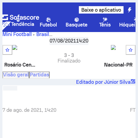
Baixe o aplicativo
Em Tendência
Futebol
Basquete
Tênis
Hóquei 
Mini Football
Brasil
Rosário
Copa do Brasil (F7B) - Group 11
07/08/2021
14:20
,
Rodada 2
Central-RS F7
-
Nacional-PR F7
3
-
3
Finalizado
Rosário Central-RS
Nacional-PR
Visão geral
Partidas
Editado por Júnior Silva
7 de ago. de 2021, 14:20
FT