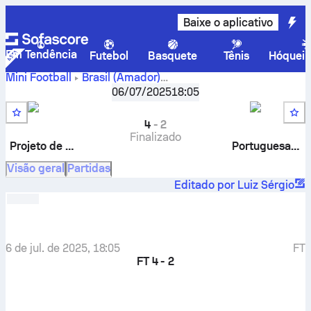
Baixe o aplicativo
Em Tendência
Futebol
Basquete
Tênis
Hóquei 
Mini Football
Brasil
(Amador)
Projeto de Bom de
U9 Copa Lusa, Final Extra
06/07/2025
,
Final
18:05
Bola U9
-
Portuguesa Academy U9
4
-
2
Finalizado
Projeto de Bom de Bola U9
Portuguesa Academy U9
Visão geral
Partidas
Editado por Luiz Sérgio
6 de jul. de 2025, 18:05
FT
FT
4 - 2