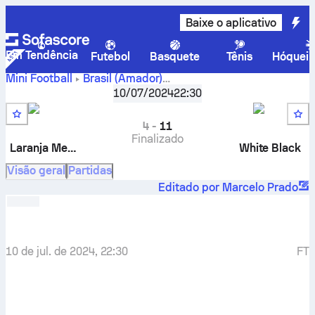
Baixe o aplicativo
Em Tendência
Futebol
Basquete
Tênis
Hóquei 
Mini Football
Brasil
(Amador)
Laranja
Copa Chama no Var - Grupo A
10/07/2024
,
22:30
Rodada 1
Mecânica FC
-
White Black FC
4
-
11
Finalizado
Laranja Mecânica
White Black
Visão geral
Partidas
Editado por Marcelo Prado
10 de jul. de 2024, 22:30
FT