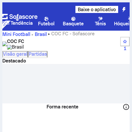
Baixe o aplicativo
Em Tendência
Futebol
Basquete
Tênis
Hóquei 
COC FC - Sofascore
Mini Football
Brasil
COC FC
Brasil
1
Visão geral
Partidas
Destacado
Forma recente