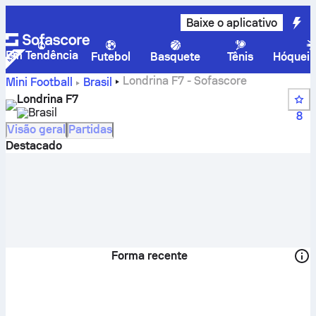
Baixe o aplicativo
Em Tendência
Futebol
Basquete
Tênis
Hóquei 
Londrina F7 - Sofascore
Mini Football
Brasil
Londrina F7
Brasil
8
Visão geral
Partidas
Destacado
Forma recente