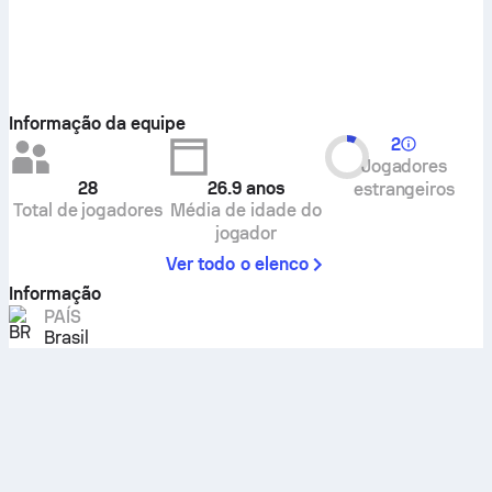
Informação da equipe
2
Jogadores
28
26.9
anos
estrangeiros
Total de jogadores
Média de idade do
jogador
Ver todo o elenco
Informação
PAÍS
Brasil