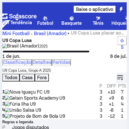
Baixe o aplicativo
Em Tendência
Futebol
Basquete
Tênis
Hóquei 
U9 Copa Lusa placar ao
Mini Football
Brasil
(Amador)
vivo, partidas e resultados
U9 Copa Lusa
Brasil
(Amador)
Select season in unique tournament heade
2025
5
1 de jun.
6 de jul.
Classificação
Detalhes
Partidas
Select standings table in tournament standings
U9 Copa Lusa, Grupo A 2025
displ
Todos
Casa
Fora
P
DIFF
PTS
1
Nova Iguaçu FC U9
3
+10
7
2
Gelain Sports Academy U9
2
+9
6
3
Fúria Ilha U9
3
+1
4
4
União Salsa U9
3
-8
1
5
Projeto de Bom de Bola U9
3
-12
1
Regras e legenda
P
Jogos disputados