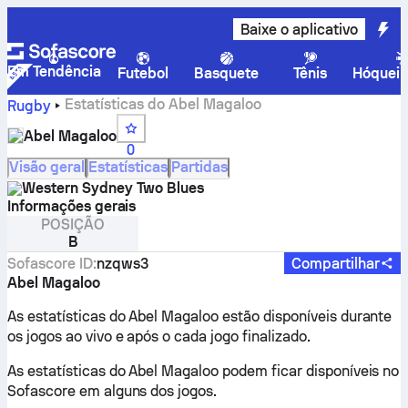
Baixe o aplicativo
Em Tendência
Futebol
Basquete
Tênis
Hóquei 
Estatísticas do Abel Magaloo
Rugby
Abel Magaloo
0
Visão geral
Estatísticas
Partidas
Western Sydney Two Blues
Informações gerais
POSIÇÃO
B
Sofascore ID
:
nzqws3
Compartilhar
Abel Magaloo
As estatísticas do Abel Magaloo estão disponíveis durante
os jogos ao vivo e após o cada jogo finalizado.
As estatísticas do Abel Magaloo podem ficar disponíveis no
Sofascore em alguns dos jogos.