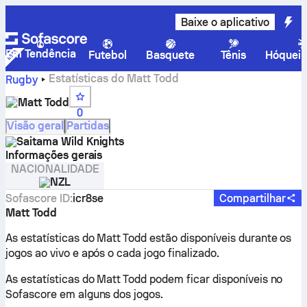
Baixe o aplicativo
Em Tendência
Futebol
Basquete
Tênis
Hóquei 
Estatísticas do Matt Todd
Rugby
Matt Todd
0
Visão geral
Partidas
Saitama Wild Knights
Informações gerais
NACIONALIDADE
NZL
Sofascore ID
:
icr8se
Compartilhar
Matt Todd
As estatísticas do Matt Todd estão disponíveis durante os
jogos ao vivo e após o cada jogo finalizado.
As estatísticas do Matt Todd podem ficar disponíveis no
Sofascore em alguns dos jogos.