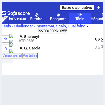
Baixe o aplicativo
Em Tendência
Futebol
Basquete
Tênis
Hóquei 
Tênis
Challenger
Montemar, Spain, Qualifying
Abdullah Shelbayh
vs
Alberto Garcia Garcia
placar ao
22/03/2026
10:55
vivo e H2H
A. Shelbayh
6
6
2
ATP 269º
3
0
3
4
A. G. Garcia
WC
Visão geral
Partidas