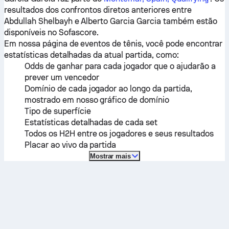
resultados dos confrontos diretos anteriores entre
Abdullah Shelbayh
e
Alberto Garcia Garcia
também estão
disponíveis no Sofascore.
Em nossa página de eventos de tênis, você pode encontrar
estatísticas detalhadas da atual partida, como:
Odds de ganhar para cada jogador que o ajudarão a
prever um vencedor
Domínio de cada jogador ao longo da partida,
mostrado em nosso gráfico de domínio
Tipo de superfície
Estatísticas detalhadas de cada set
Todos os H2H entre os jogadores e seus resultados
Placar ao vivo da partida
Mostrar mais