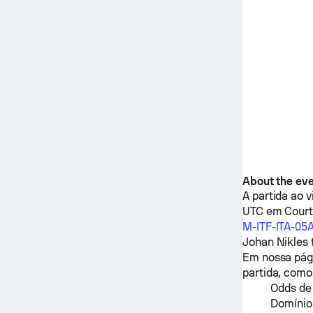
About the ev
A partida ao 
UTC em Court 
M-ITF-ITA-05
Johan Nikles
Em nossa pági
partida, como
Odds de
Domínio 