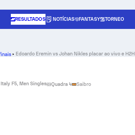
RESULTADOS
NOTÍCIAS
FANTASY
TORNEO
Edoardo Eremin
vs
Johan Nikles
placar ao vivo e H2H
inais
 Italy F5, Men Singles
Quadra 4
Saibro