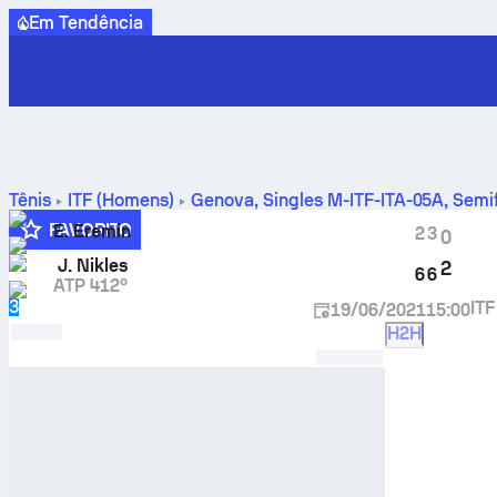
Em Tendência
Tênis
ITF (Homens)
Genova, Singles M-ITF-ITA-05A
,
Semif
FAVORITO
E. Eremin
2
3
0
J. Nikles
2
6
6
ATP 412º
3
ITF
19/06/2021
15:00
H2H