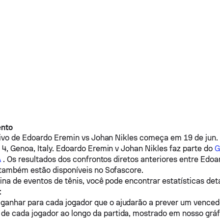
ento
vivo de
Edoardo Eremin
vs
Johan Nikles
começa em 19 de jun. 
4, Genoa, Italy.
Edoardo Eremin
v
Johan Nikles
faz parte do
G
A
. Os resultados dos confrontos diretos anteriores entre
Edoa
também estão disponíveis no Sofascore.
na de eventos de tênis, você pode encontrar estatísticas det
:
 ganhar para cada jogador que o ajudarão a prever um venced
de cada jogador ao longo da partida, mostrado em nosso gráf