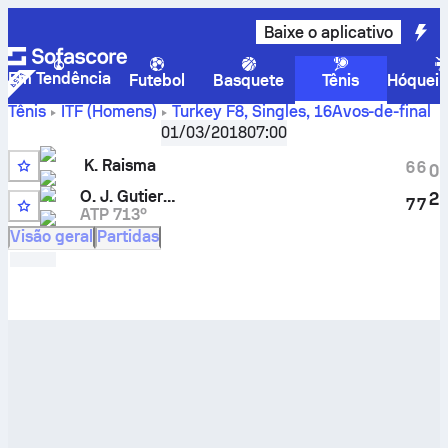
Baixe o aplicativo
Em Tendência
Futebol
Basquete
Tênis
Hóquei 
Tênis
ITF (Homens)
Turkey F8, Singles
,
16Avos-de-final
Kenneth Raisma
vs
Oscar Jose Gutierrez
placar ao vivo
01/03/2018
07:00
e H2H
K. Raisma
6
6
0
Q
O. J. Gutierrez
2
7
7
ATP 713º
Visão geral
Partidas