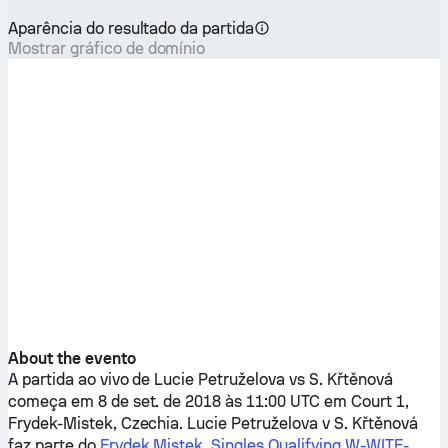
Aparência do resultado da partida
Mostrar gráfico de domínio
About the evento
A partida ao vivo de
Lucie Petruželova
vs
S. Křtěnová
começa em 8 de set. de 2018 às 11:00 UTC em Court 1,
Frydek-Mistek, Czechia.
Lucie Petruželova
v
S. Křtěnová
faz parte do
Frydek Mistek, Singles Qualifying W-WITF-