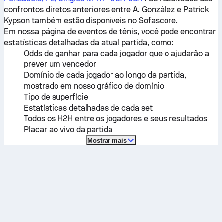
confrontos diretos anteriores entre
A. González
e
Patrick
Kypson
também estão disponíveis no Sofascore.
Em nossa página de eventos de tênis, você pode encontrar
estatísticas detalhadas da atual partida, como:
Odds de ganhar para cada jogador que o ajudarão a
prever um vencedor
Domínio de cada jogador ao longo da partida,
mostrado em nosso gráfico de domínio
Tipo de superfície
Estatísticas detalhadas de cada set
Todos os H2H entre os jogadores e seus resultados
Placar ao vivo da partida
Mostrar mais