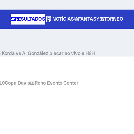
RESULTADOS
NOTÍCIAS
FANTASY
TORNEO
n Korda
vs
A. González
placar ao vivo e H2H
:10
Copa Davis
Reno Events Center