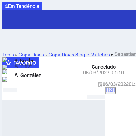
Em Tendência
Sebastia
Tênis
Copa Davis
Copa Davis Single Matches
S. Korda
FAVORITO
ATP 59º
Cancelado
06/03/2022
,
01:10
A. González
06/03/2022
01
H2H