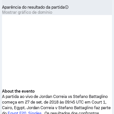
Aparência do resultado da partida
Mostrar gráfico de domínio
About the evento
A partida ao vivo de
Jordan Correia
vs
Stefano Battaglino
começa em 27 de set. de 2018 às 09:45 UTC em Court 1,
Cairo, Egypt.
Jordan Correia
v
Stefano Battaglino
faz parte
do
Egypt F20, Singles
. Os resultados dos confrontos