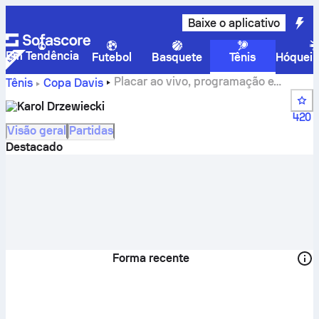
Baixe o aplicativo
Em Tendência
Futebol
Basquete
Tênis
Hóquei 
Placar ao vivo, programação e
Tênis
Copa Davis
resultados do Karol Drzewiecki
Karol Drzewiecki
420
Visão geral
Partidas
Destacado
Forma recente