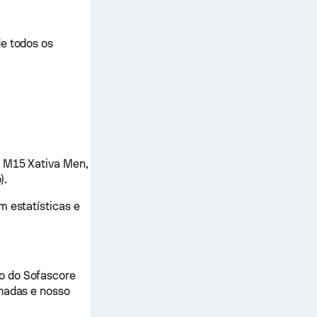
de todos os
F M15 Xativa Men,
).
m estatísticas e
o do Sofascore
lhadas e nosso