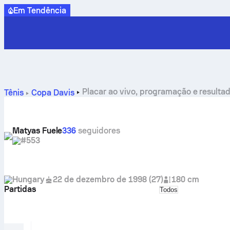
Em Tendência
Placar ao vivo, programação e resulta
Tênis
Copa Davis
Matyas Fuele
336
seguidores
#553
Hungary
22 de dezembro de 1998
(
27
)
180 cm
Partidas
Select match type
Todos