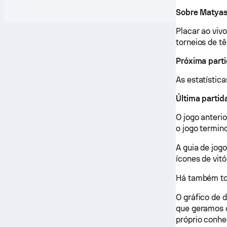
Sobre Matyas
Placar ao viv
torneios de t
Próxima part
As estatística
Última partid
O jogo anteri
o jogo termin
A guia de jog
ícones de vitó
Há também tod
O gráfico de 
que geramos c
próprio conh