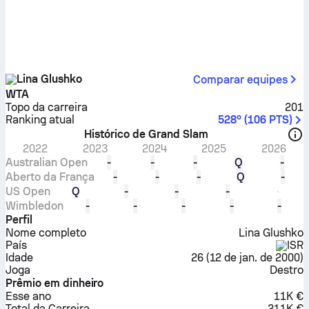
Lina Glushko
Comparar equipes
WTA
Topo da carreira
201
Ranking atual
528º
(
106
PTS
)
Histórico de Grand Slam
2022
2023
2024
2025
2026
Australian Open
-
-
-
Q
-
Aberto da França
-
-
-
Q
-
US Open
Q
-
-
-
Wimbledon
-
-
-
-
-
Perfil
Nome completo
Lina Glushko
País
ISR
Idade
26
(
12 de jan. de 2000
)
Joga
Destro
Prêmio em dinheiro
Esse ano
11K €
Total da Carreira
211K €