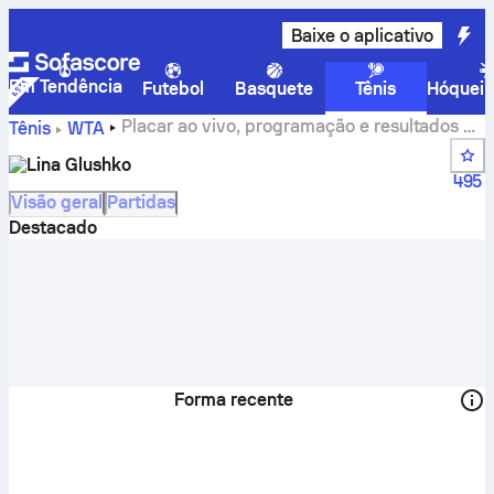
Baixe o aplicativo
Em Tendência
Futebol
Basquete
Tênis
Hóquei 
Placar ao vivo, programação e resultados do
Tênis
WTA
Lina Glushko
Lina Glushko
495
Visão geral
Partidas
Destacado
Forma recente