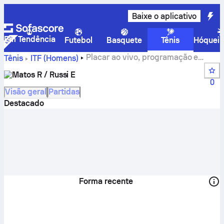
Baixe o aplicativo
Em Tendência
Futebol
Basquete
Tênis
Hóquei 
Placar ao vivo, programação e
Tênis
ITF (Homens)
resultados do Matos R / Russi E
Matos R / Russi E
0
Visão geral
Partidas
Destacado
Forma recente