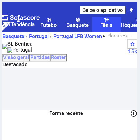
Baixe o aplicativo
Em Tendência
Futebol
Basquete
Tênis
Hóquei 
Placares,
Basquete
Portugal
Portugal LFB Women
classificação, programação e jogadores do SL Benfica
SL Benfica
Portugal
1.6k
Visão geral
Partidas
Roster
Destacado
Forma recente